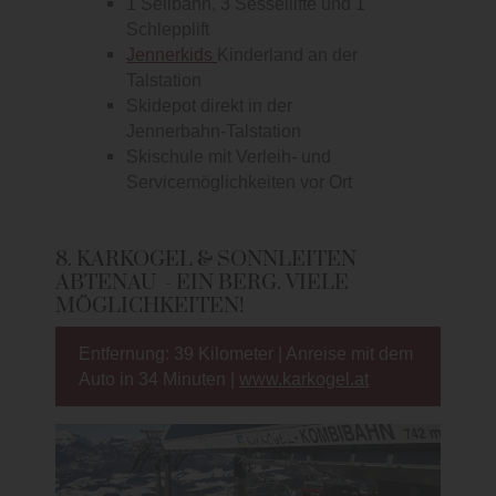
1 Seilbahn, 3 Sessellifte und 1
Schlepplift
Jennerkids
Kinderland an der
Talstation
Skidepot direkt in der
Jennerbahn-Talstation
Skischule mit Verleih- und
Servicemöglichkeiten vor Ort
8. KARKOGEL & SONNLEITEN
ABTENAU - EIN BERG. VIELE
MÖGLICHKEITEN!
Entfernung: 39 Kilometer | Anreise mit dem
Auto in 34 Minuten |
www.karkogel.at