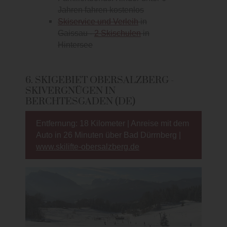
Jahren fahren kostenlos
Skiservice und Verleih
in
Gaissau -
2 Skischulen
in
Hintersee
6. SKIGEBIET OBERSALZBERG -
SKIVERGNÜGEN IN
BERCHTESGADEN (DE)
Entfernung: 18 Kilometer | Anreise mit dem
Auto in 26 Minuten über Bad Dürrnberg |
www.skilifte-obersalzberg.de