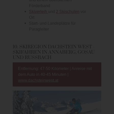
Förderband
Skiverleih
und
2 Skischulen
vor
Ort
Start- und Landeplätze für
Paragleiter
10. SKIREGION DACHSTEIN WEST -
SKIFAHREN IN ANNABERG, GOSAU
UND RUSSBACH
Entfernung: 47-50 Kilometer | Anreise mit
dem Auto in 40-45 Minuten |
www.dachsteinwest.at