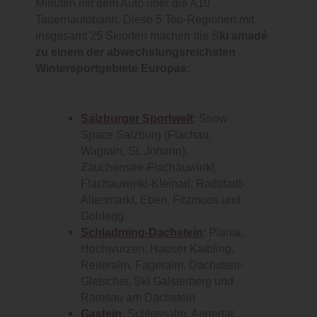
Minuten mit dem Auto über die A10
Tauernautobahn. Diese 5 Top-Regionen mit
insgesamt 25 Skiorten machen die S
ki amadé
zu einem der abwechslungsreichsten
Wintersportgebiete Europas:
Salzburger Sportwelt
: Snow
Space Salzburg (Flachau,
Wagrain, St. Johann),
Zauchensee-Flachauwinkl,
Flachauwinkl-Kleinarl, Radstadt-
Altenmarkt, Eben, Filzmoos und
Goldegg
Schladming-Dachstein
: Planai,
Hochwurzen, Hauser Kaibling,
Reiteralm, Fageralm, Dachstein-
Gletscher, Ski Galsterberg und
Ramsau am Dachstein
Gastein
: Schlossalm, Angertal,