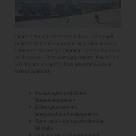
Inmitten der malerischen Salzburger Bergwelt
befindet sich das charmante Skigebiet Gaissau-
Hintersee nur wenige Kilometer von Puch und so
auch von der Stadt Salzburg entfernt. Packt Eure
Ski ein und los geht`s.
Das erwartet Euch in
Krispl-Gaissau:
8 Liftanlagen und 30 km
Naturschneepisten
2 Übungsareale mit
kindgerechten Aufstiegshilfen
Renn- und Trainingsstrecken für
Skiclubs
Familienbonus: Kinder unter 6