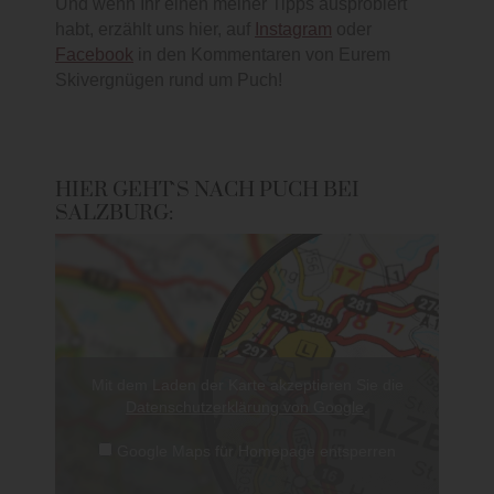
Und wenn Ihr einen meiner Tipps ausprobiert
habt, erzählt uns hier, auf
Instagram
oder
Facebook
in den Kommentaren von Eurem
Skivergnügen rund um Puch!
HIER GEHT`S NACH PUCH BEI
SALZBURG:
Mit dem Laden der Karte akzeptieren Sie die
Datenschutzerklärung von Google
.
Google Maps für Homepage entsperren