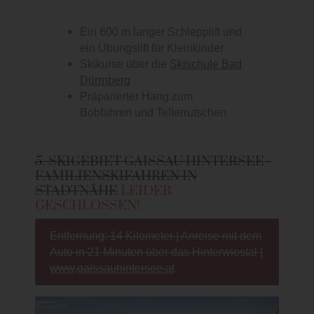
Ein 600 m langer Schlepplift und
ein Übungslift für Kleinkinder
Skikurse über die
Skischule Bad
Dürrnberg
Präparierter Hang zum
Bobfahren und Tellerrutschen
5. SKIGEBIET GAISSAU HINTERSEE -
FAMILIENSKIFAHREN IN
STADTNÄHE
LEIDER
GESCHLOSSEN!
Entfernung: 14 Kilometer | Anreise mit dem
Auto in 21 Minuten über das Hinterwiestal |
www.gaissauhintersee.at