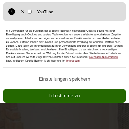
Anbieter: Google LLC
Datenschutzerklärung:
https://policies.google.com/privacy
Zweck: Interaktive Karten direkt in der Website anzuzeigen
und ermöglichen die komfortable Nutzung der Karten-
Funktionen.
Anbieter: Google LLC
Wir verwenden für die Funktion der Website technisch notwendige Cookies sowie mit Ihrer
Einwilligung auch Cookies und andere Technologien, um unsere Website zu optimieren, Zugriffe
Datenschutzerklärung:
https://policies.google.com/privacy
zu analysieren, Inhalte und Anzeigen zu personalisieren, Funktionen für soziale Medien anbieten
Zweck: Anzeige multimedialer Inhalte direkt auf der Website.
zu können, externe Inhalte einzubinden und personalisierte Werbung auf anderen Plattformen zu
zeigen. Dazu teilen wir Informationen zu Ihrer Verwendung unserer Website mit unseren Partnern
für soziale Medien, Werbung und Analysen. Ihre Einwilligung zu technisch nicht notwendigen
Datenschutzerklärung:
https://policies.google.com/privacy
Cookies können Sie jederzeit mit Wirkung für die Zukunft widerrufen. Weiterführende Details zu
den auf unserer Website eingesetzten Diensten finden Sie in unserer
Datenschutzinformation
bzw. in diesem Cookie Banner. Mehr über uns im
Impressum
.
Einstellungen speichern
Ich stimme zu