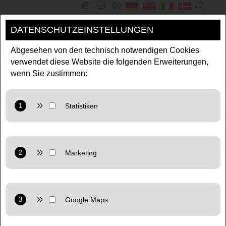
DATENSCHUTZEINSTELLUNGEN
MENÜ
Abgesehen von den technisch notwendigen Cookies
verwendet diese Website die folgenden Erweiterungen,
wenn Sie zustimmen:
Anbieter: Google LLC
Zweck: Cookie von Google für Website-Analysen. Erzeugt
statistische Daten darüber, wie der Besucher die Website
nutzt.
Anbieter: Google LLC
Datenschutzerklärung:
https://policies.google.com/privacy
Marketing: Verwendet Google TagManager um
personalisierte Nutzerdaten für Online-Werbezwecke in der
Website zu nutzen.