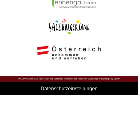
© COPYRIGHT 2026
🇦🇹 Puch bei Salzburg - Urlaub in der Nähe von Salzburg
|
WebDesign
by WDW
Datenschutzeinstellungen