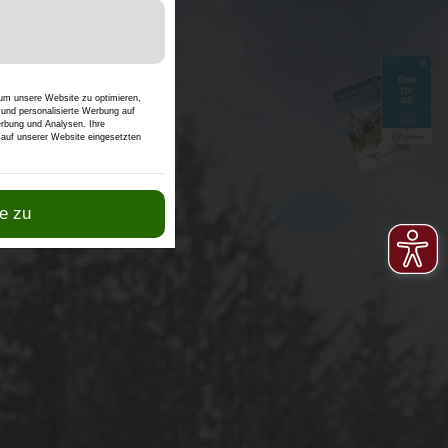
der Karten-Funktionen.
 um unsere Website zu optimieren,
n und personalisierte Werbung auf
erbung und Analysen. Ihre
n auf unserer Website eingesetzten
e zu