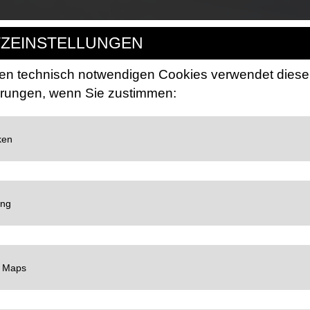
ZEINSTELLUNGEN
n technisch notwendigen Cookies verwendet diese
erungen, wenn Sie zustimmen:
LC
oogle für Website-Analysen. Erzeugt statistische Daten darüber, wie der Besucher
ng:
https://policies.google.com/privacy
LC
et Google TagManager um personalisierte Nutzerdaten für Online-Werbezwecke in
LC