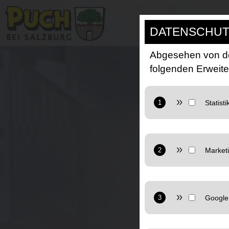
DATENSCHUT
Abgesehen von de
folgenden Erweit
Anbieter: Google L
Zweck: Cookie von G
Datenschutzerkläru
Anbieter: Google L
Marketing: Verwend
nutzen.
Anbieter: Google L