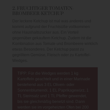
2. FRUCHTIGER TOMATEN-
BROMBEER-KETCHUP
Der leckere Ketchup ist mal was anderes und
kommt aufgrund der Fruchtsüße vollkommen
ohne Haushaltszucker aus. Ein Vorteil
gegenüber gekauftem Ketchup. Zudem ist die
Kombination aus Tomate und Brombeere wirklich
etwas Besonderes. Der Ketchup passt zu
gegrilltem Gemüse, Fleisch oder zu Kartoffel-
Wedges.
TIPP: Für die Wedges werden 1 kg
Kartoffeln geachtelt und in einer Marinade
bestehend aus 3 EL Oliven- oder
Sonnenblumenöl, 1 EL Paprikagewürz, 1
TL Steinsalz und 1 TL Pfeffer gewendet,
bis sie gleichmäßig benetzt sind. Dann
werden sie im vorgeheizten Ofen bei 200