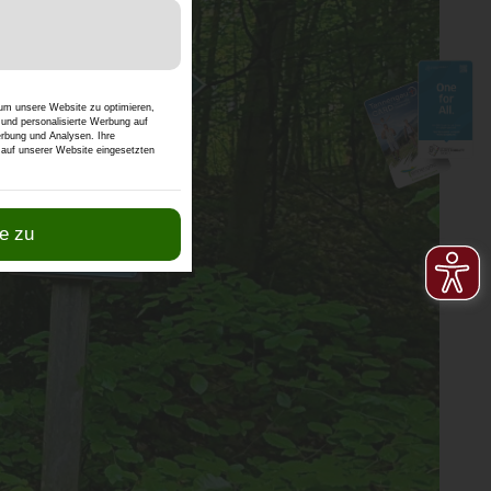
der Karten-Funktionen.
 um unsere Website zu optimieren,
n und personalisierte Werbung auf
erbung und Analysen. Ihre
n auf unserer Website eingesetzten
e zu