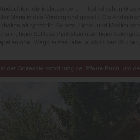
n Andachten, die insbesondere im katholischen Gla
ter Maria in den Vordergrund gestellt. Die Andachte
nhalten oft spezielle Gebete, Lieder und Meditatio
chönalm, beim Schloss Puchstein oder beim Kalchgrub-
pellen oder Wegkreuzen, aber auch in den Kirchen
r in der Gottesdienstordnung der
Pfarre Puch
und d