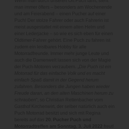
Wenn man durch unseren Ort Puch fährt, sieht
man immer öfters – besonders am Wochenende
und am Feierabend – einen Pucher auf einer
Puch! Der stolze Fahrer oder auch Fahrerin ist
meist ausgestattet mit einem alten Helm und
einer Lederjacke – so wie es sich eben für einen
Oldtimer-Fahrer gehört. Eine Puch zu fahren ist
zudem ein leistbares Hobby für alle
Motorradfreunde. Immer mehr junge Leute und
auch die Damenwelt lassen sich von der Magie
der Puch-Motoren verzaubern. „
Die Puch ist ein
Motorrad für das einfache Volk und es macht
einfach Spaß damit in der Gegend herum
zufahren. Besonders die Jungen haben wieder
Freude daran, an den alten Maschinen herum zu
schrauben
“, so Christian Rettenbacher vom
Gasthof Kirchenwirt, der selber natürlich auch ein
Puch Motorrad besitzt und sich mit Regina
bereits auf das
20. Pucher Puch und
Motorradtreffen am Sonntag, 3. Juli 2022
freut!