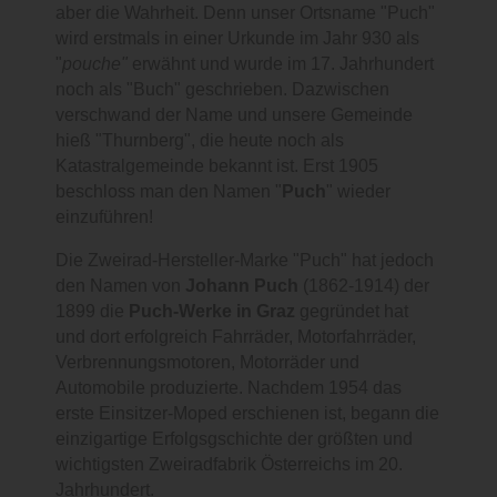
aber die Wahrheit. Denn unser Ortsname "Puch"
wird erstmals in einer Urkunde im Jahr 930 als
"
pouche"
erwähnt und wurde im 17. Jahrhundert
noch als "Buch" geschrieben. Dazwischen
verschwand der Name und unsere Gemeinde
hieß "Thurnberg", die heute noch als
Katastralgemeinde bekannt ist. Erst 1905
beschloss man den Namen "
Puch
" wieder
einzuführen!
Die Zweirad-Hersteller-Marke "Puch" hat jedoch
den Namen von
Johann Puch
(1862-1914) der
1899 die
Puch-Werke in Graz
gegründet hat
und dort erfolgreich Fahrräder, Motorfahrräder,
Verbrennungsmotoren, Motorräder und
Automobile produzierte. Nachdem 1954 das
erste Einsitzer-Moped erschienen ist, begann die
einzigartige Erfolgsgschichte der größten und
wichtigsten Zweiradfabrik Österreichs im 20.
Jahrhundert.