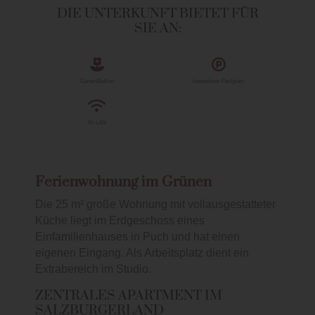
DIE UNTERKUNFT BIETET FÜR
SIE AN:
Garten/Balkon
kostenloser Parkplatz
W-LAN
Ferienwohnung im Grünen
Die 25 m² große Wohnung mit vollausgestatteter
Küche liegt im Erdgeschoss eines
Einfamilienhauses in Puch und hat einen
eigenen Eingang. Als Arbeitsplatz dient ein
Extrabereich im Studio.
ZENTRALES APARTMENT IM
SALZBURGERLAND