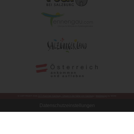
© COPYRIGHT 2026
🇦🇹 Puch bei Salzburg - Urlaub in der Nähe von Salzburg
|
WebDesign
by WDW
Datenschutzeinstellungen