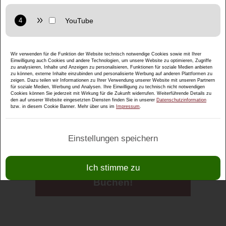
Anbieter: Google LLC
Datenschutzerklärung:
https://policies.google.com/privacy
Zweck: Interaktive Karten direkt in der Website anzuzeigen
und ermöglichen die komfortable Nutzung der Karten-
Funktionen.
Anbieter: Google LLC
Wir verwenden für die Funktion der Website technisch notwendige Cookies sowie mit Ihrer
Familie Hemetinger-Tomic
Einwilligung auch Cookies und andere Technologien, um unsere Website zu optimieren, Zugriffe
Datenschutzerklärung:
https://policies.google.com/privacy
zu analysieren, Inhalte und Anzeigen zu personalisieren, Funktionen für soziale Medien anbieten
Zweck: Anzeige multimedialer Inhalte direkt auf der Website.
Generationenweg 12
zu können, externe Inhalte einzubinden und personalisierte Werbung auf anderen Plattformen zu
zeigen. Dazu teilen wir Informationen zu Ihrer Verwendung unserer Website mit unseren Partnern
5412 Puch bei Hallein / Österreich
für soziale Medien, Werbung und Analysen. Ihre Einwilligung zu technisch nicht notwendigen
Datenschutzerklärung:
https://policies.google.com/privacy
Cookies können Sie jederzeit mit Wirkung für die Zukunft widerrufen. Weiterführende Details zu
den auf unserer Website eingesetzten Diensten finden Sie in unserer
Datenschutzinformation
Telefon: +43 660 811 30 39
bzw. in diesem Cookie Banner. Mehr über uns im
Impressum
.
E-Mail:
daheto1982@gmail.com
Einstellungen speichern
Jetzt über airbnb
Ich stimme zu
Buchen!