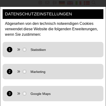
DATENSCHUTZEINSTELLUNGEN
MENÜ
Abgesehen von den technisch notwendigen Cookies
verwendet diese Website die folgenden Erweiterungen,
wenn Sie zustimmen:
STUDIO HEMETINGER IN
PUCH BEI SALZBURG
Apartment zum Wohlfühlen
Anbieter: Google LLC
Zweck: Cookie von Google für Website-Analysen. Erzeugt
statistische Daten darüber, wie der Besucher die Website
nutzt.
Anbieter: Google LLC
Datenschutzerklärung:
https://policies.google.com/privacy
Marketing: Verwendet Google TagManager um
personalisierte Nutzerdaten für Online-Werbezwecke in der
Website zu nutzen.