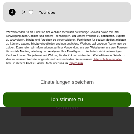
Anbieter: Google LLC
Datenschutzerklärung:
https://policies.google.com/privacy
Zweck: Interaktive Karten direkt in der Website anzuzeigen
und ermöglichen die komfortable Nutzung der Karten-
Funktionen.
Anbieter: Google LLC
Familie Gimpl
Wir verwenden für die Funktion der Website technisch notwendige Cookies sowie mit Ihrer
Einwilligung auch Cookies und andere Technologien, um unsere Website zu optimieren, Zugriffe
Datenschutzerklärung:
https://policies.google.com/privacy
zu analysieren, Inhalte und Anzeigen zu personalisieren, Funktionen für soziale Medien anbieten
Zweck: Anzeige multimedialer Inhalte direkt auf der Website.
Sillergutweg 14
zu können, externe Inhalte einzubinden und personalisierte Werbung auf anderen Plattformen zu
zeigen. Dazu teilen wir Informationen zu Ihrer Verwendung unserer Website mit unseren Partnern
5412 Puch bei Hallein / Österreich
für soziale Medien, Werbung und Analysen. Ihre Einwilligung zu technisch nicht notwendigen
Datenschutzerklärung:
https://policies.google.com/privacy
Cookies können Sie jederzeit mit Wirkung für die Zukunft widerrufen. Weiterführende Details zu
den auf unserer Website eingesetzten Diensten finden Sie in unserer
Datenschutzinformation
Telefon: +43 664 3617555
bzw. in diesem Cookie Banner. Mehr über uns im
Impressum
.
E-Mail:
sillergut@gmx.at
Einstellungen speichern
Anfrage per Email
Ich stimme zu
senden!