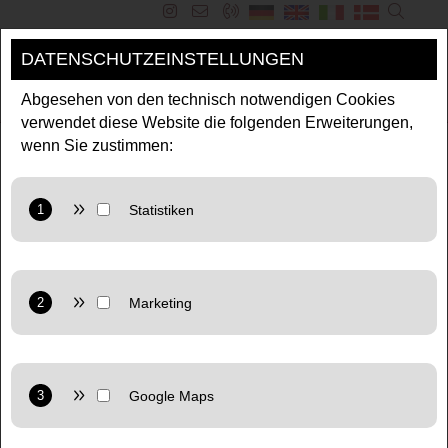
DATENSCHUTZEINSTELLUNGEN
MENÜ
Abgesehen von den technisch notwendigen Cookies
verwendet diese Website die folgenden Erweiterungen,
wenn Sie zustimmen:
FERIENHAUS SILLERGUT
Salzburg Urlaub zentral im
Grünen
Anbieter: Google LLC
Zweck: Cookie von Google für Website-Analysen. Erzeugt
statistische Daten darüber, wie der Besucher die Website
nutzt.
Anbieter: Google LLC
Datenschutzerklärung:
https://policies.google.com/privacy
Marketing: Verwendet Google TagManager um
personalisierte Nutzerdaten für Online-Werbezwecke in der
Website zu nutzen.