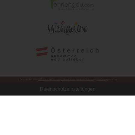
© COPYRIGHT 2026
🇦🇹 Puch bei Salzburg - Urlaub in der Nähe von Salzburg
|
WebDesign
by WDW
Datenschutzeinstellungen