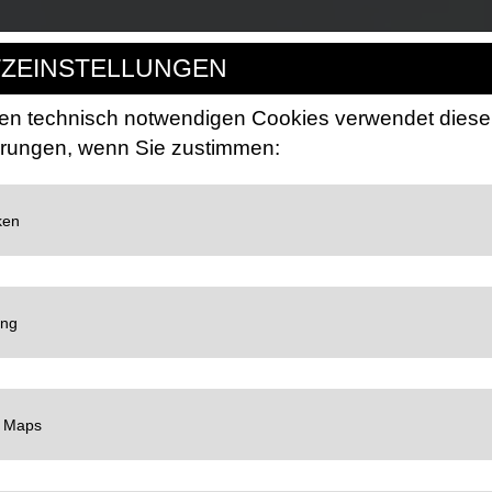
ZEINSTELLUNGEN
n technisch notwendigen Cookies verwendet diese
erungen, wenn Sie zustimmen:
LC
oogle für Website-Analysen. Erzeugt statistische Daten darüber, wie der Besucher
ng:
https://policies.google.com/privacy
LC
et Google TagManager um personalisierte Nutzerdaten für Online-Werbezwecke in
LC