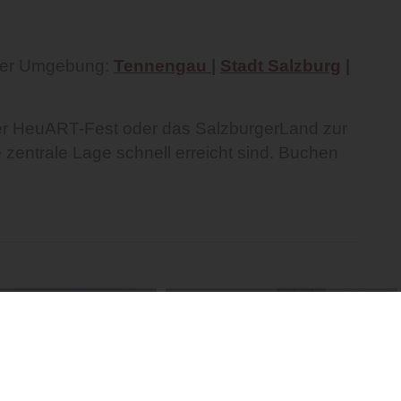
 der Umgebung:
Tennengau
|
Stadt Salzburg
|
ler HeuART-Fest oder das SalzburgerLand zur
zentrale Lage schnell erreicht sind. Buchen