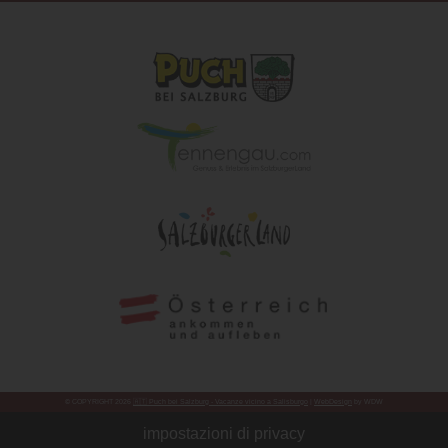
© COPYRIGHT 2026
🇦🇹 Puch bei Salzburg - Vacanze vicino a Salisburgo
|
WebDesign
by WDW
impostazioni di privacy