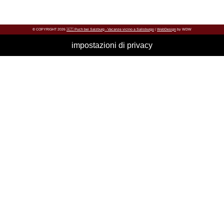
© COPYRIGHT 2026
🇦🇹 Puch bei Salzburg - Vacanze vicino a Salisburgo
|
WebDesign
by WDW
impostazioni di privacy