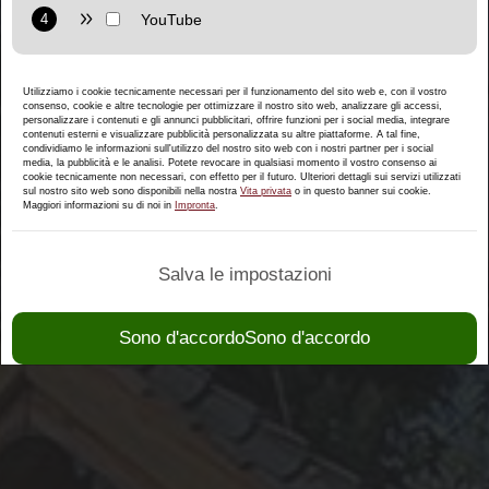
Purpose: Display interactive maps directly in the website and
allow convenient use of the map functions.
Provider: Google LLC
Utilizziamo i cookie tecnicamente necessari per il funzionamento del sito web e, con il vostro
Privacy policy:
https://policies.google.com/privacy
consenso, cookie e altre tecnologie per ottimizzare il nostro sito web, analizzare gli accessi,
personalizzare i contenuti e gli annunci pubblicitari, offrire funzioni per i social media, integrare
Purpose: Display multimedia content directly on the website.
contenuti esterni e visualizzare pubblicità personalizzata su altre piattaforme. A tal fine,
condividiamo le informazioni sull'utilizzo del nostro sito web con i nostri partner per i social
media, la pubblicità e le analisi. Potete revocare in qualsiasi momento il vostro consenso ai
Privacy policy:
https://policies.google.com/privacy
cookie tecnicamente non necessari, con effetto per il futuro. Ulteriori dettagli sui servizi utilizzati
sul nostro sito web sono disponibili nella nostra
Vita privata
o in questo banner sui cookie.
Maggiori informazioni su di noi in
Impronta
.
Salva le impostazioni
Sono d'accordoSono d'accordo