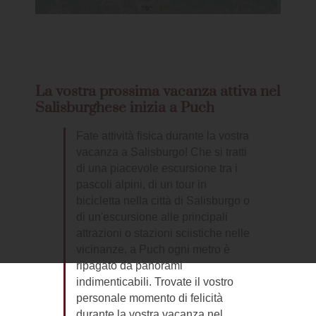
La vostra prossima vacanza attiva nel
Salisburghese inizia a Puch
Fate attività fisica durante la vostra
vacanza a Salisburgo! Che si tratti
di una piacevole escursione tra i
pascoli alpini, di un tour in
bicicletta nella città di Salisburgo o
di un'escursione alle principali
attrazioni o stazioni sciistiche nelle
vicinanze, a Puch ogni metro è
ripagato da panorami
indimenticabili. Trovate il vostro
personale momento di felicità
durante la vostra vacanza nel