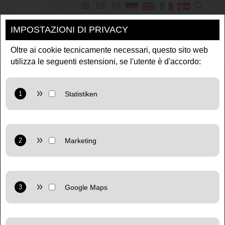
IMPOSTAZIONI DI PRIVACY
NAVIGATION
Oltre ai cookie tecnicamente necessari, questo sito web
utilizza le seguenti estensioni, se l'utente è d'accordo:
Provider: Google LLC
Purpose: Cookie from Google for website analytics.
Generates statistical data about how the visitor uses the
website.
Provider: Google LLC
Privacy policy:
https://policies.google.com/privacy
Marketing: Uses Google TagManager to use personalized
user data for online advertising purposes on the website.
Provider: Google LLC
Privacy policy:
https://policies.google.com/privacy