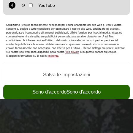
Purpose: Display interactive maps directly in the website and
allow convenient use of the map functions.
Provider: Google LLC
Utilizziamo i cookie tecnicamente necessari per il funzionamento del sito web e, con il vostro
Privacy policy:
https://policies.google.com/privacy
consenso, cookie e altre tecnologie per ottimizzare il nostro sito web, analizzare gli accessi,
personalizzare i contenuti e gli annunci pubblicitari, offrire funzioni per i social media, integrare
Purpose: Display multimedia content directly on the website.
contenuti esterni e visualizzare pubblicità personalizzata su altre piattaforme. A tal fine,
condividiamo le informazioni sull'utilizzo del nostro sito web con i nostri partner per i social
media, la pubblicità e le analisi. Potete revocare in qualsiasi momento il vostro consenso ai
Privacy policy:
https://policies.google.com/privacy
cookie tecnicamente non necessari, con effetto per il futuro. Ulteriori dettagli sui servizi utilizzati
sul nostro sito web sono disponibili nella nostra
Vita privata
o in questo banner sui cookie.
Maggiori informazioni su di noi in
Impronta
.
Salva le impostazioni
Sono d'accordoSono d'accordo