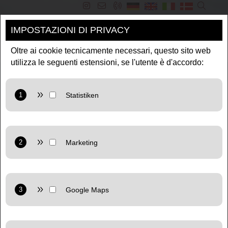
IMPOSTAZIONI DI PRIVACY
NAVIGATION
Oltre ai cookie tecnicamente necessari, questo sito web
utilizza le seguenti estensioni, se l'utente è d'accordo:
Provider: Google LLC
Purpose: Cookie from Google for website analytics.
Generates statistical data about how the visitor uses the
website.
Provider: Google LLC
Privacy policy:
https://policies.google.com/privacy
Marketing: Uses Google TagManager to use personalized
user data for online advertising purposes on the website.
Provider: Google LLC
Privacy policy:
https://policies.google.com/privacy