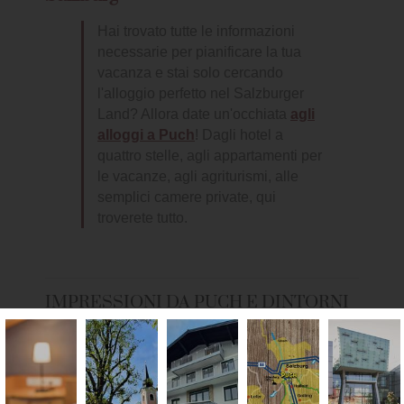
Hai trovato tutte le informazioni
necessarie per pianificare la tua
vacanza e stai solo cercando
l'alloggio perfetto nel Salzburger
Land? Allora date un'occhiata
agli
alloggi a Puch
! Dagli hotel a
quattro stelle, agli appartamenti per
le vacanze, agli agriturismi, alle
semplici camere private, qui
troverete tutto.
IMPRESSIONI DA PUCH E DINTORNI