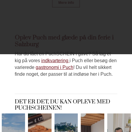
Mere info
Oplev Puch med glæde på din ferie i
Salzburg
Har du fået en PuchSCHEIN i gave? Så tag et
kig på vores
indkvartering
i Puch eller besøg den
varierede
gastronomi i Puch
! Du vil helt sikkert
finde noget, der passer til at indløse her i Puch.
DET ER DET, DU KAN OPLEVE MED
PUCHSCHEINEN!