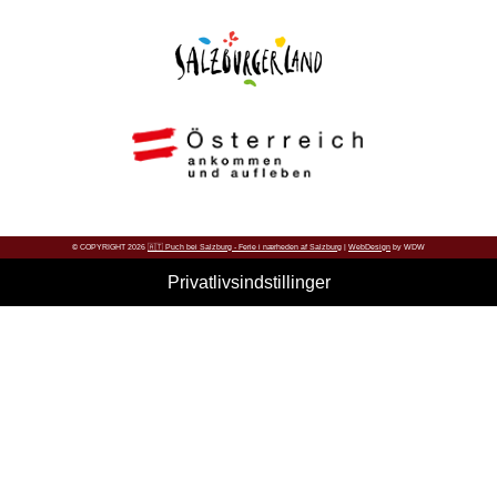
© COPYRIGHT 2026
🇦🇹 Puch bei Salzburg - Ferie i nærheden af Salzburg
|
WebDesign
by WDW
Privatlivsindstillinger