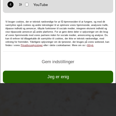
Politik for beskyttelse af personlige oplysninger:
https://policies.google.com/privacy
Formål: Vis interaktive kort direkte på hjemmesiden og gør
det nemt at bruge kortfunktionerne.
Provider: Google LLC
Vi bruger cookies, der er teknisk nødvendige for at få hjemmesiden til at fungere, og med dit
Politik for beskyttelse af personlige oplysninger:
samtykke også cookies og andre teknologier til at optimere vores hjemmeside, analysere trafik,
https://policies.google.com/privacy
tilpasse indhold og annoncer, tilbyde funktioner til sociale medier, integrere eksternt indhold og
Formål: Vis multimedieindhold direkte på hjemmesiden.
vise tilpassede annoncer på andre platforme. For at gøre dette deler vi oplysninger om din brug
af vores hjemmeside med vores partnere inden for sociale medier, annoncering og analyse. Du
kan til enhver tid tilbagekalde dit samtykke til cookies, der ikke er teknisk nødvendige, med
Politik for beskyttelse af personlige oplysninger:
virkning for fremtiden. Yderligere oplysninger om de tjenester, der bruges på vores websted, kan
findes i vores
Privatlivsoplysninger
eller i dette cookiebanner. Mere om os i
Aftryk
.
https://policies.google.com/privacy
Gem indstillinger
Jeg er enig