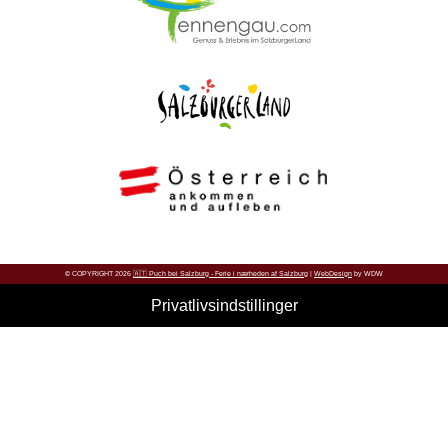
© COPYRIGHT 2026
🇦🇹 Puch bei Salzburg - Ferie i nærheden af Salzburg
|
WebDesign
by WDW
Privatlivsindstillinger